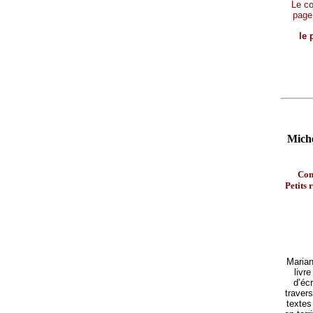
Le con
page
le 
Miche
Con
Petits 
Marian
livr
d’écr
traver
textes