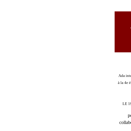
Ada inte
à la 4e 
LE 1
p
collab