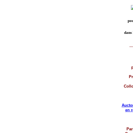
pou
dans 
_
p
Pr
Coll
Aucto
en 
Par