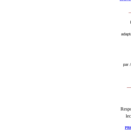
_
adapt
par
__
Respo
lec
PR