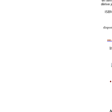
en terr
dérive 
ISBN
dispo
ou 
l
A