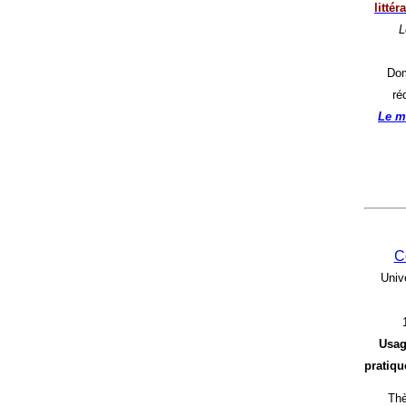
litté
L
Dom
ré
Le m
C
Univ
Usag
pratique
Thè