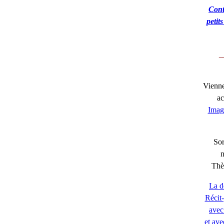
Cont
petit
_
Viennen
ac
Imag
Sor
Thè
La d
Récit-
avec 
et ave