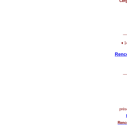
Cerg
__
♦
1
Renco
__
prés
Renco