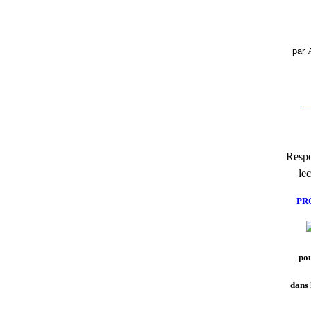
par
__
Respo
lec
PR
pou
dans 