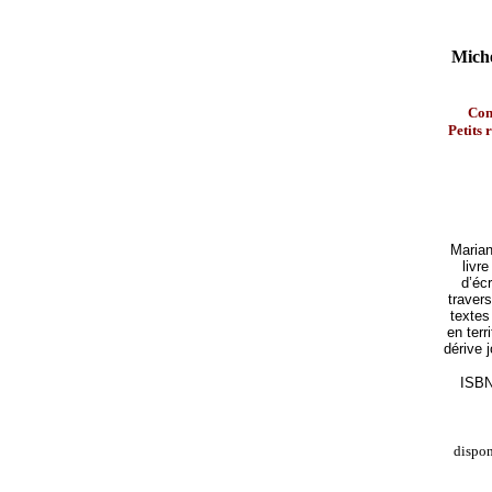
Miche
Con
Petits 
Marian
livr
d’écr
traver
textes
en terr
dérive 
ISBN
dispo