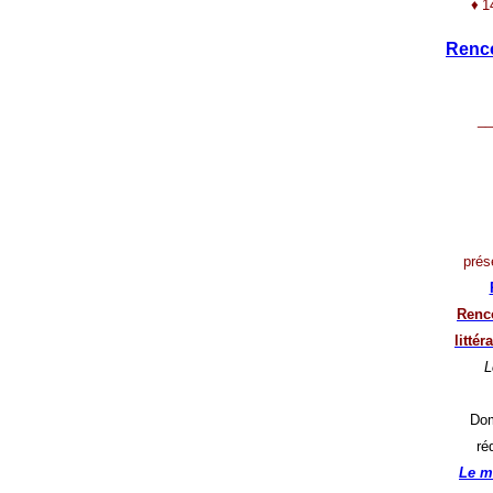
♦
1
Renco
__
prés
Renco
litté
L
Dom
ré
Le m