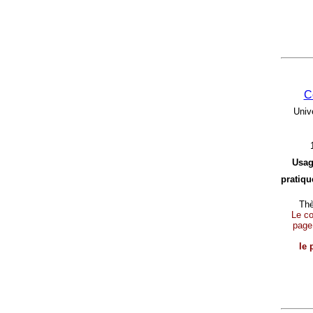
C
Univ
Usag
pratique
Thè
Le con
page
le 