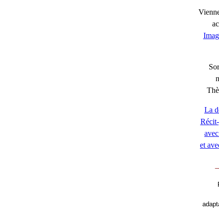
Viennen
ac
Imag
Sor
Thè
La d
Récit-
avec 
et ave
_
adapt