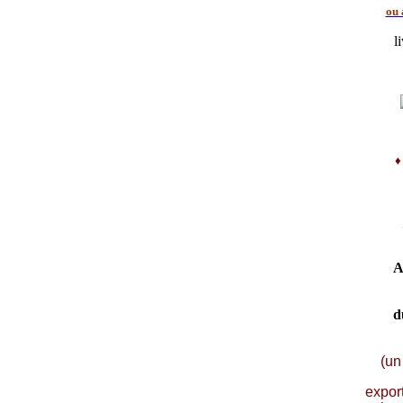
ou 
l
A
d
(un
expor