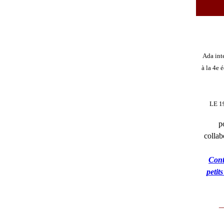
Ada inte
à la 4e 
LE 1
p
collab
Cont
petit
_