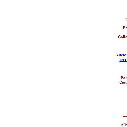
p
Pr
Coll
Aucto
en 
Par
Cerg
__
♦
1