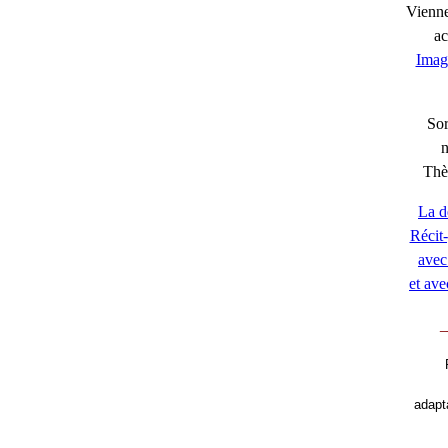
Viennen
ac
Imag
Sor
Thè
La d
Récit-
avec 
et ave
_
adapt