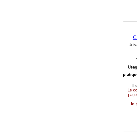
C
Univ
Usag
pratique
Thè
Le con
page
le 