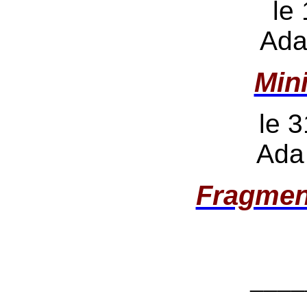
le
Ada
Min
le 3
Ada
Fragmen
____