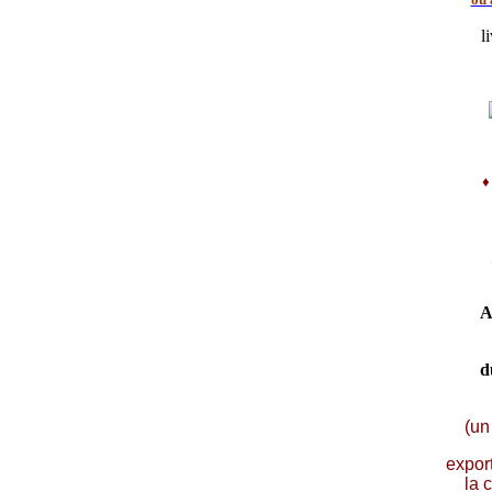
l
A
d
(un
expor
la 