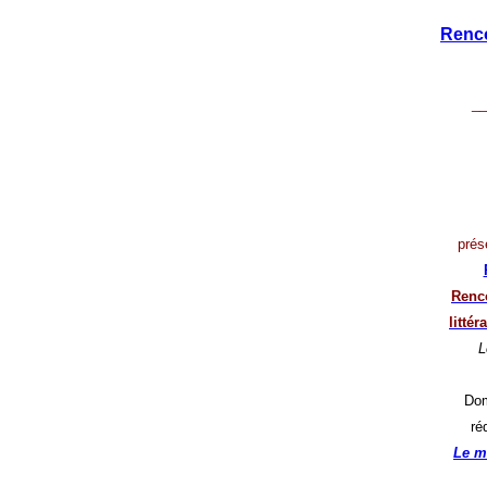
Renco
__
prés
Renco
litté
L
Dom
ré
Le m