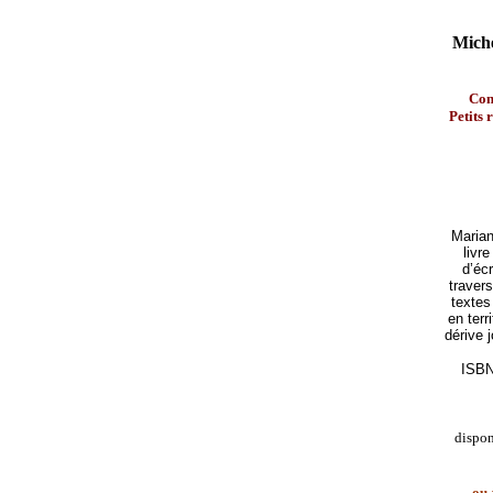
Miche
Con
Petits 
Marian
livr
d’écr
traver
textes
en terr
dérive 
ISBN
dispo
ou 