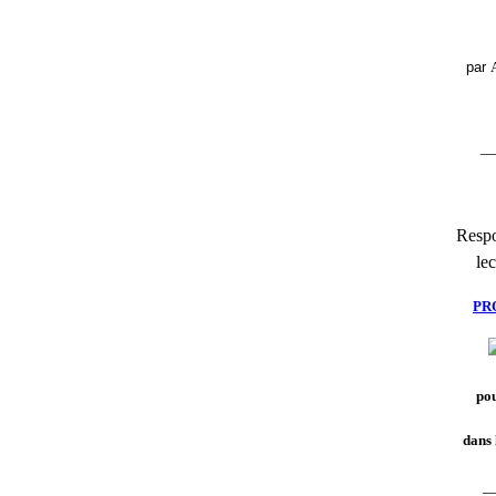
par
__
Respo
lec
PR
pou
dans 
_