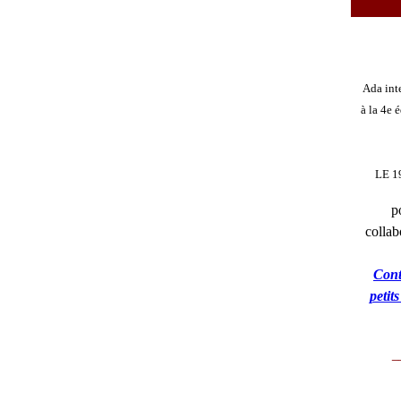
Ada inte
à la 4e 
LE 1
p
collab
Cont
petit
_