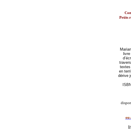
Con
Petits 
Marian
livr
d’écr
traver
textes
en terr
dérive 
ISBN
dispo
ou 
l