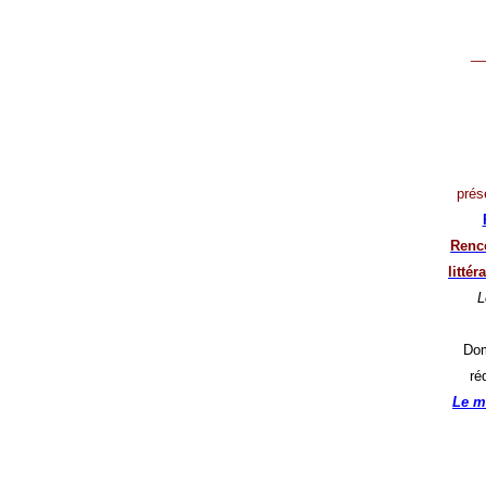
__
prés
Renco
litté
L
Dom
ré
Le m