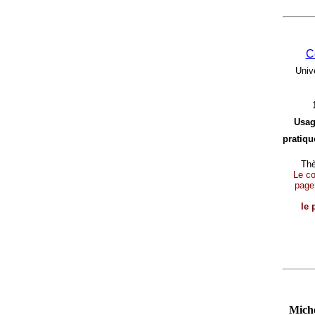
C
Univ
Usag
pratique
Thè
Le con
page
le 
Miche