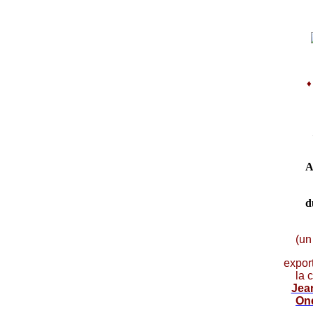
A
d
(un
expor
la 
Jea
On