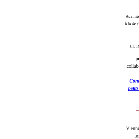
Ada inte
à la 4e 
LE 1
p
collab
Cont
petit
_
Viennen
ac