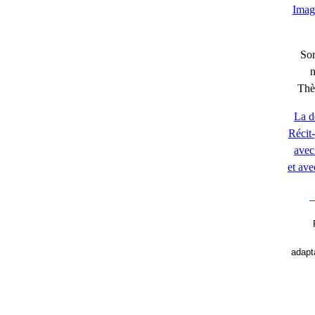
Imag
Sor
Thè
La d
Récit-
avec 
et ave
_
adapt