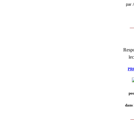
par
__
Respo
lec
PR
pou
dans 
_