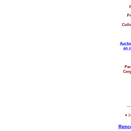
p
Pr
Coll
Aucto
en 
Par
Cerg
__
♦
1
Renco