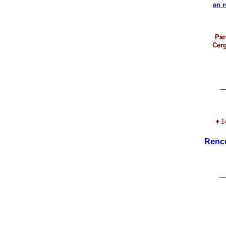
en 
Par
Cerg
_
♦
1
Renco
__