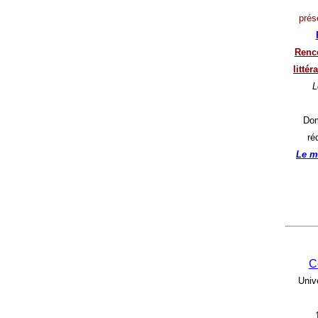
prés
Renco
litté
L
Dom
ré
Le m
C
Univ