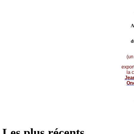
A
d
(un
expor
la 
Jea
On
Les plus récents