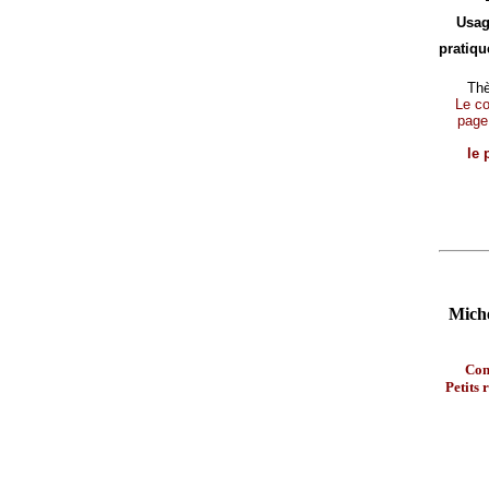
Usag
pratique
Thè
Le con
page
le 
Miche
Con
Petits 