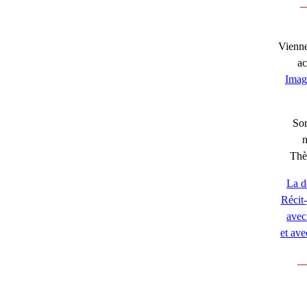
_
Viennen
ac
Imag
Sor
Thè
La d
Récit-
avec 
et ave
__