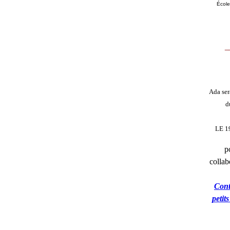
École
_
Ada ser
d
LE 1
p
collab
Cont
petit