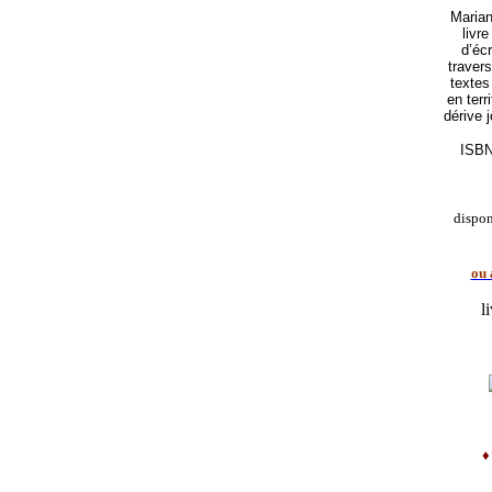
Marian
livr
d’écr
traver
textes
en terr
dérive 
ISBN
dispo
ou 
l