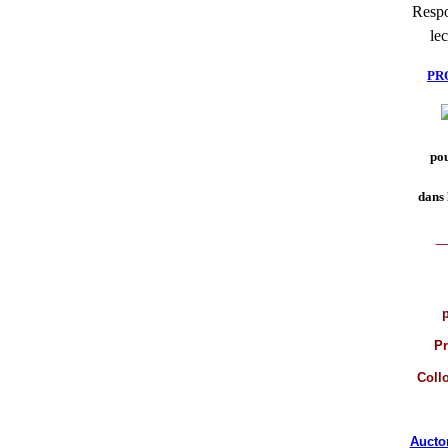
Respo
lec
PR
pou
dans 
_
p
Pr
Coll
Aucto