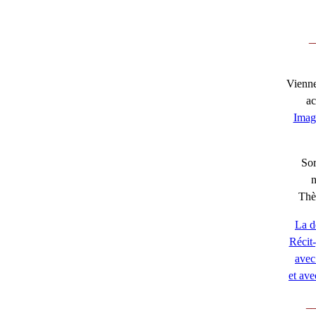
_
Viennen
ac
Imag
Sor
Thè
La d
Récit-
avec 
et ave
__