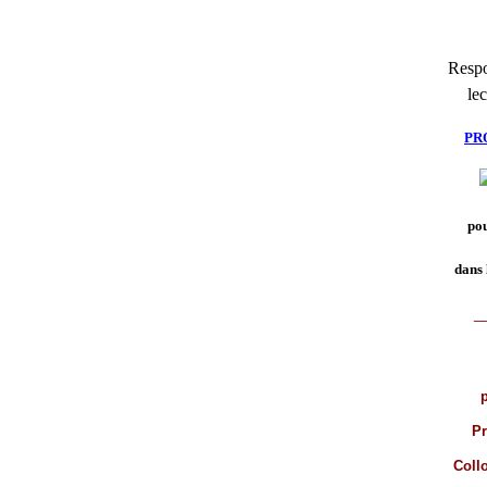
Respo
lec
PR
pou
dans 
_
p
Pr
Coll