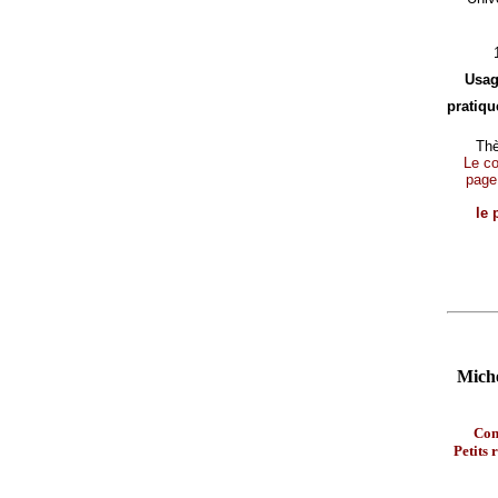
Usag
pratique
Thè
Le con
page
le 
Miche
Con
Petits 