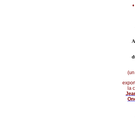
A
d
(un
expor
la 
Jea
On