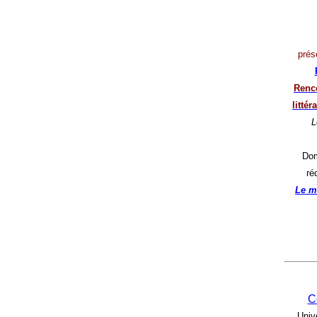
prés
Renco
litté
L
Dom
ré
Le m
C
Univ