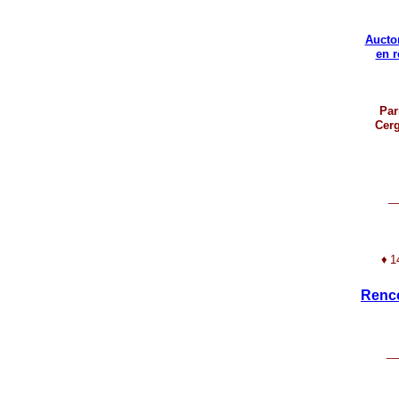
Aucto
en 
Par
Cerg
_
♦
1
Renco
__