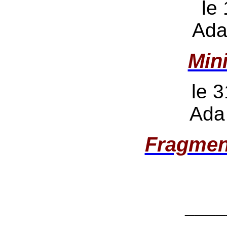
le
Ada
Min
le 3
Ada
Fragmen
____