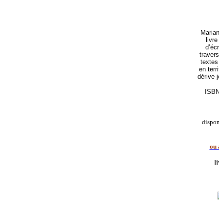
Marian
livr
d’écr
traver
textes
en terr
dérive 
ISBN
dispo
ou 
l