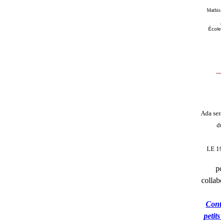
Mathis
École
_
Ada ser
d
LE 1
p
collab
Cont
petit