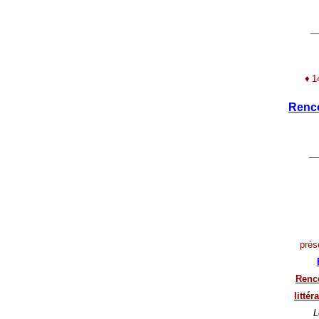
_
♦
1
Renco
__
prés
Renco
litté
L