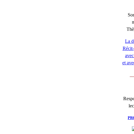
Sor
Thè
La d
Récit-
avec 
et ave
__
Respo
lec
PR