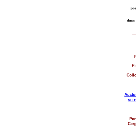
pou
dans 
_
p
Pr
Coll
Aucto
en 
Par
Cerg