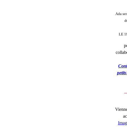
Ada ser
d
LE 1
p
collab
Cont
petit
_
Viennen
ac
Imag