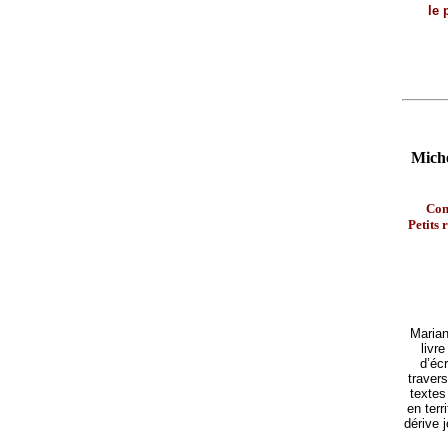
le 
Miche
Con
Petits 
Marian
livr
d’écr
traver
textes
en terr
dérive 