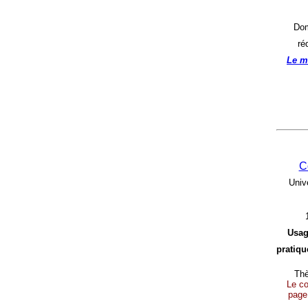
Dom
ré
Le m
C
Univ
Usag
pratique
Thè
Le con
page