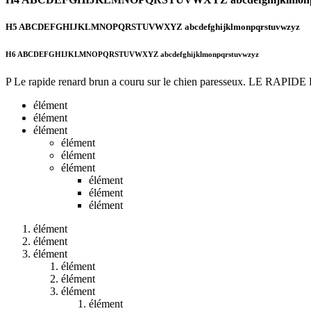
H5 ABCDEFGHIJKLMNOPQRSTUVWXYZ abcdefghijklmonpqrstuvwzyz
H6 ABCDEFGHIJKLMNOPQRSTUVWXYZ abcdefghijklmonpqrstuvwzyz
P Le rapide renard brun a couru sur le chien paresseux. 
élément
élément
élément
élément
élément
élément
élément
élément
élément
élément
élément
élément
élément
élément
élément
élément