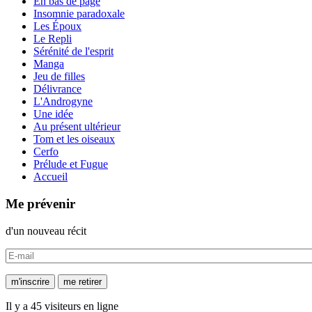
En bas de page
Insomnie paradoxale
Les Époux
Le Repli
Sérénité de l'esprit
Manga
Jeu de filles
Délivrance
L'Androgyne
Une idée
Au présent ultérieur
Tom et les oiseaux
Cerfo
Prélude et Fugue
Accueil
Me prévenir
d'un nouveau récit
Il y a 45 visiteurs en ligne