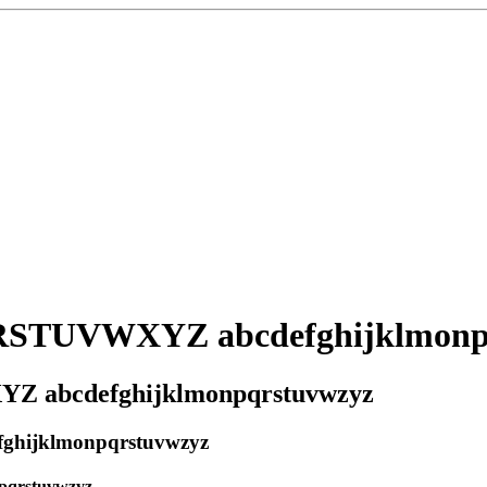
UVWXYZ abcdefghijklmonpq
bcdefghijklmonpqrstuvwzyz
ijklmonpqrstuvwzyz
qrstuvwzyz