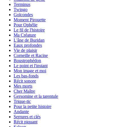
Terminus
Twingo
Golcondes
Moment Pirouette
Pour Ophélie
Le fil de l'histoire
Ma Créature
L'âne de Buridan
Eaux profondes
Vie de plaisir
Corneille et Racine
Boustrophédon
Le point et l'instant
Mon image et moi
Les bas-fonds
Récit sonore
Mes morts
Cher Maître
Gersomine et la tarentule
Trique-tic
Pour la petite histoire
Andante
Serrures et clés
Récit piquant
Saloon