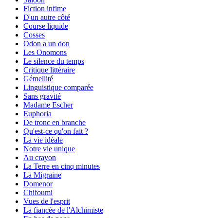
Fiction infime
D'un autre côté
Course liquide
Cosses
Odon a un don
Les Onomons
Le silence du temps
Critique littéraire
Gémellité
Linguistique comparée
Sans gravité
Madame Escher
Euphoria
De tronc en branche
Qu'est-ce qu'on fait ?
La vie idéale
Notre vie unique
Au crayon
La Terre en cinq minutes
La Migraine
Domenor
Chifoumi
Vues de l'esprit
La fiancée de l'Alchimiste