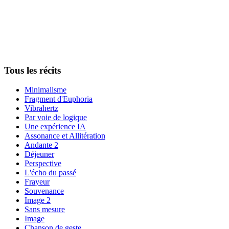
Tous les récits
Minimalisme
Fragment d'Euphoria
Vibrahertz
Par voie de logique
Une expérience IA
Assonance et Allitération
Andante 2
Déjeuner
Perspective
L'écho du passé
Frayeur
Souvenance
Image 2
Sans mesure
Image
Chanson de geste