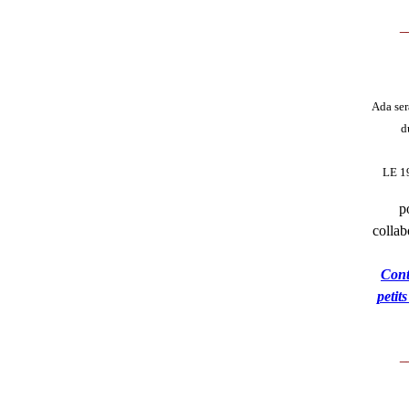
_
Ada ser
d
LE 1
p
collab
Cont
petit
_