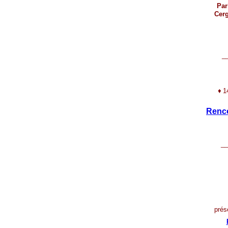
Par
Cerg
_
♦
1
Renco
__
prés