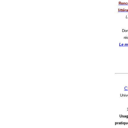
Renco
litté
L
Dom
ré
Le m
C
Univ
Usag
pratique