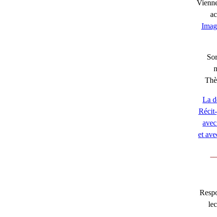
Viennen
ac
Imag
Sor
Thè
La d
Récit-
avec 
et ave
__
Respo
lec