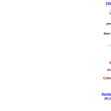
PR
pou
dans 
_
p
Pr
Coll
Aucto
en 