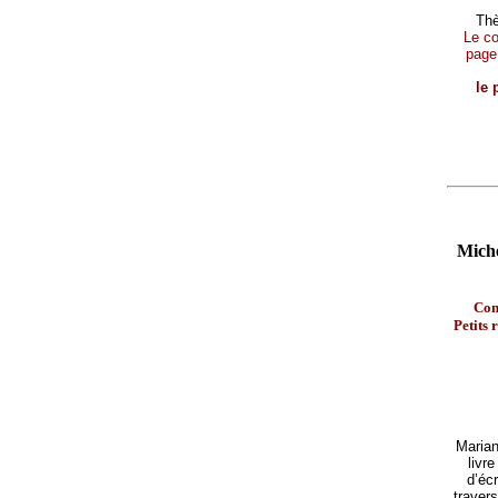
Thè
Le con
page
le 
Miche
Con
Petits 
Marian
livr
d’écr
traver