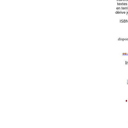
textes
en terr
dérive 
ISBN
dispo
ou 
l