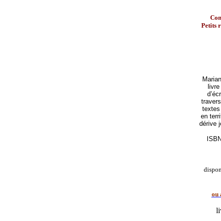
Con
Petits 
Marian
livr
d’écr
traver
textes
en terr
dérive 
ISBN
dispo
ou 
l