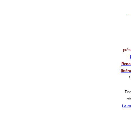
__
prés
Renco
litté
L
Dom
ré
Le m