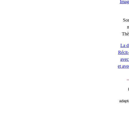
Imag
Sor
Thè
La d
Récit-
avec 
et ave
_
adapt