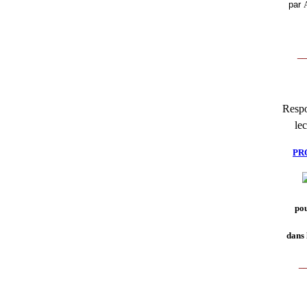
par
__
Respo
lec
PR
pou
dans 
_