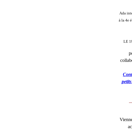
Ada inte
à la 4e 
LE 1
p
collab
Cont
petit
_
Viennen
ac