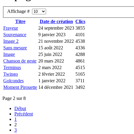
Affichage #
Titre
Date de création
Clics
Frayeur
24 septembre 2023
3855
Souvenance
9 janvier 2023
4101
Image 2
21 novembre 2022
4538
Sans mesure
15 août 2022
4336
Image
25 juin 2022
4288
Chanson de geste
20 mars 2022
4861
Terminus
2 mars 2022
4515
Twingo
2 février 2022
5165
Golcondes
1 janvier 2022
3711
Moment Pirouette
14 décembre 2021
3492
Page 2 sur 8
Début
Précédent
1
2
3