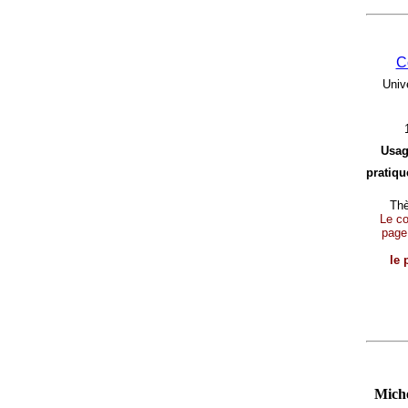
C
Univ
Usag
pratique
Thè
Le con
page
le 
Miche