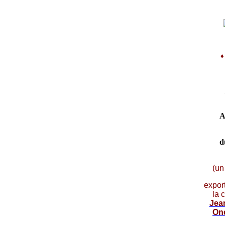
A
d
(un
expor
la 
Jea
On