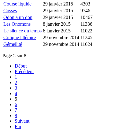
Course liquide
29 janvier 2015
4303
Cosses
29 janvier 2015
9746
Odon a un don
29 janvier 2015
10467
Les Onomons
8 janvier 2015
11336
Le silence du temps
6 janvier 2015
11022
Critique littéraire
29 novembre 2014
11245
Gémellité
29 novembre 2014
11624
Page 5 sur 8
Début
Précédent
1
2
3
4
5
6
7
8
Suivant
Fin