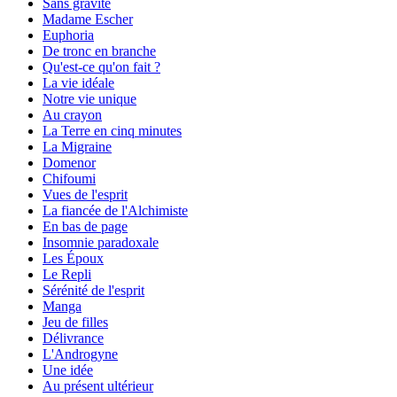
Sans gravité
Madame Escher
Euphoria
De tronc en branche
Qu'est-ce qu'on fait ?
La vie idéale
Notre vie unique
Au crayon
La Terre en cinq minutes
La Migraine
Domenor
Chifoumi
Vues de l'esprit
La fiancée de l'Alchimiste
En bas de page
Insomnie paradoxale
Les Époux
Le Repli
Sérénité de l'esprit
Manga
Jeu de filles
Délivrance
L'Androgyne
Une idée
Au présent ultérieur