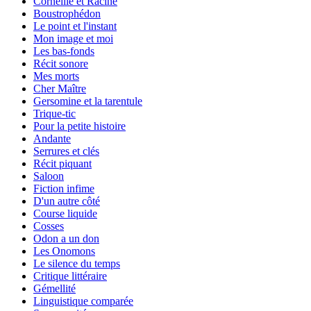
Corneille et Racine
Boustrophédon
Le point et l'instant
Mon image et moi
Les bas-fonds
Récit sonore
Mes morts
Cher Maître
Gersomine et la tarentule
Trique-tic
Pour la petite histoire
Andante
Serrures et clés
Récit piquant
Saloon
Fiction infime
D'un autre côté
Course liquide
Cosses
Odon a un don
Les Onomons
Le silence du temps
Critique littéraire
Gémellité
Linguistique comparée