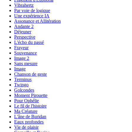
Vibrahertz
Par voie de logique
Une expérience IA
Assonance et Allitération
Andante 2
Déjeuner
Perspective
L'écho du passé
Frayeur
Souvenance
Image 2
Sans mesure
Image
Chanson de geste
Terminus
Twingo
Golcondes
Moment Pirouette
Pour Ophélie
Le fil de l'histoire
Ma Créature
L'âne de Buridan
Eaux profondes
Vie de plaisir